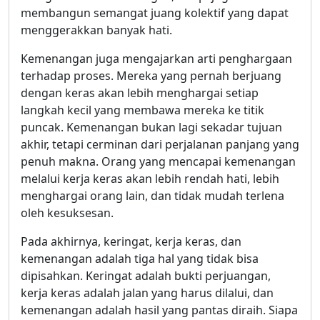
membangun semangat juang kolektif yang dapat
menggerakkan banyak hati.
Kemenangan juga mengajarkan arti penghargaan
terhadap proses. Mereka yang pernah berjuang
dengan keras akan lebih menghargai setiap
langkah kecil yang membawa mereka ke titik
puncak. Kemenangan bukan lagi sekadar tujuan
akhir, tetapi cerminan dari perjalanan panjang yang
penuh makna. Orang yang mencapai kemenangan
melalui kerja keras akan lebih rendah hati, lebih
menghargai orang lain, dan tidak mudah terlena
oleh kesuksesan.
Pada akhirnya, keringat, kerja keras, dan
kemenangan adalah tiga hal yang tidak bisa
dipisahkan. Keringat adalah bukti perjuangan,
kerja keras adalah jalan yang harus dilalui, dan
kemenangan adalah hasil yang pantas diraih. Siapa