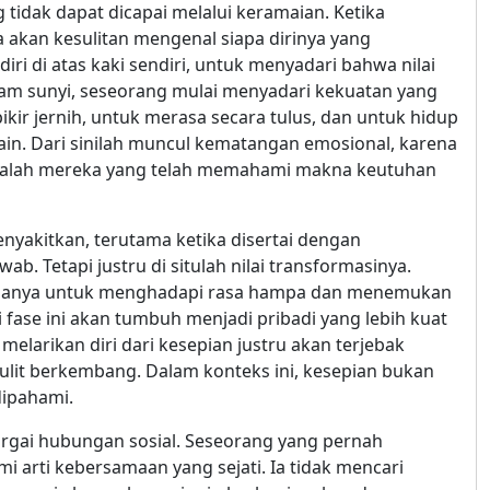
idak dapat dicapai melalui keramaian. Ketika
a akan kesulitan mengenal siapa dirinya yang
i di atas kaki sendiri, untuk menyadari bahwa nilai
alam sunyi, seseorang mulai menyadari kekuatan yang
r jernih, untuk merasa secara tulus, dan untuk hidup
ain. Dari sinilah muncul kematangan emosional, karena
alah mereka yang telah memahami makna keutuhan
enyakitkan, terutama ketika disertai dengan
ab. Tetapi justru di situlah nilai transformasinya.
ksanya untuk menghadapi rasa hampa dan menemukan
fase ini akan tumbuh menjadi pribadi yang lebih kuat
melarikan diri dari kesepian justru akan terjebak
lit berkembang. Dalam konteks ini, kesepian bukan
dipahami.
gai hubungan sosial. Seseorang yang pernah
arti kebersamaan yang sejati. Ia tidak mencari