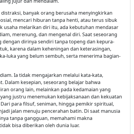
aling jujur dan mendalam.
distraksi, banyak orang berusaha menyingkirkan
osial, mencari hiburan tanpa henti, atau terus sibuk
ik usaha melarikan diri itu, ada kebutuhan mendasar
diam, merenung, dan mengenal diri. Saat seseorang
g dengan dirinya sendiri tanpa topeng dan kepura-
entuk, karena dalam keheningan dan keterasingan,
uka-luka yang belum sembuh, serta menerima bagian-
iam. Ia tidak mengajarkan melalui kata-kata,
t. Dalam kesepian, seseorang belajar bahwa
diran orang lain, melainkan pada kedamaian yang
h yang justru menemukan kebijaksanaan dan kekuatan
ari para filsuf, seniman, hingga pemikir spiritual,
di jalan menuju pencerahan batin. Di saat manusia
atinya tanpa gangguan, memahami makna
ak bisa diberikan oleh dunia luar.