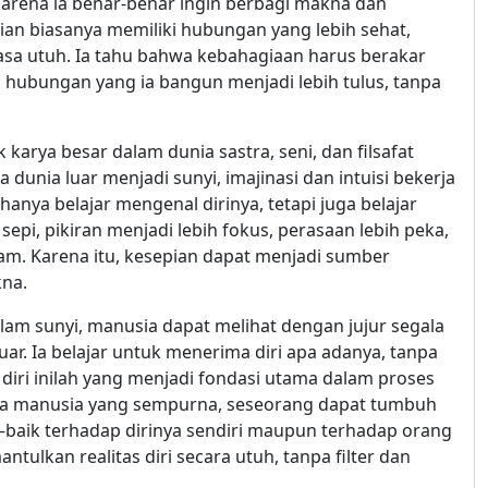
arena ia benar-benar ingin berbagi makna dan
an biasanya memiliki hubungan yang lebih sehat,
asa utuh. Ia tahu bahwa kebahagiaan harus berakar
ap hubungan yang ia bangun menjadi lebih tulus, tanpa
k karya besar dalam dunia sastra, seni, dan filsafat
unia luar menjadi sunyi, imajinasi dan intuisi bekerja
hanya belajar mengenal dirinya, tetapi juga belajar
pi, pikiran menjadi lebih fokus, perasaan lebih peka,
am. Karena itu, kesepian dapat menjadi sumber
kna.
lam sunyi, manusia dapat melihat dengan jujur segala
uar. Ia belajar untuk menerima diri apa adanya, tanpa
iri inilah yang menjadi fondasi utama dalam proses
a manusia yang sempurna, seseorang dapat tumbuh
h—baik terhadap dirinya sendiri maupun terhadap orang
ntulkan realitas diri secara utuh, tanpa filter dan