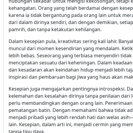
hubungan sekadar untuk mengisi kekosongan, tetapi k
kehangatan. Orang yang telah berdamai dengan kesepi
karena ia tidak bergantung pada orang lain untuk mer
dari dalam dirinya sendiri, dan dengan demikian, seti
pamrih, dan tanpa ketakutan kehilangan.
Dalam kesepian pula, kreativitas sering kali lahir. Banya
muncul dari momen kesendirian yang mendalam. Ketika d
lebih bebas. Seseorang yang terbiasa menyendiri tidak 
menciptakan sesuatu dari keheningan. Dalam keadaan se
dan kesadaran akan keindahan hidup menjadi lebih taj
inspirasi dan pembaruan bagi jiwa yang haus akan ma
Kesepian juga mengajarkan pentingnya introspeksi. Da
kelemahan dan kesalahan dirinya tanpa penilaian dari l
perlu membandingkan dengan orang lain. Penerimaan d
pematangan batin. Dengan memahami bahwa tidak ad
menjadi pribadi yang lebih rendah hati dan welas asi
lain. Kesepian, dalam arti ini, menjadi cermin yang mema
tanpa tipu daya.