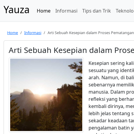
Yauza
Home
Informasi
Tips dan Trik
Teknolo
Home
Informasi
Arti Sebuah Kesepian dalam Proses Pematangan 
Arti Sebuah Kesepian dalam Pros
Kesepian sering kal
sesuatu yang ident
arah. Namun, di bal
sebenarnya memilik
manusia. Dalam pro
refleksi yang berh
kembali dirinya, 
lebih jelas tentang
sekadar keadaan ta
pengalaman batin 