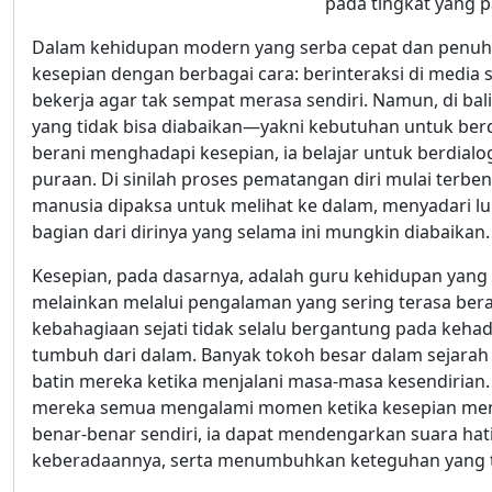
pada tingkat yang p
Dalam kehidupan modern yang serba cepat dan penuh 
kesepian dengan berbagai cara: berinteraksi di media s
bekerja agar tak sempat merasa sendiri. Namun, di bal
yang tidak bisa diabaikan—yakni kebutuhan untuk ber
berani menghadapi kesepian, ia belajar untuk berdialo
puraan. Di sinilah proses pematangan diri mulai terb
manusia dipaksa untuk melihat ke dalam, menyadari l
bagian dari dirinya yang selama ini mungkin diabaikan.
Kesepian, pada dasarnya, adalah guru kehidupan yang d
melainkan melalui pengalaman yang sering terasa bera
kebahagiaan sejati tidak selalu bergantung pada keha
tumbuh dari dalam. Banyak tokoh besar dalam sejara
batin mereka ketika menjalani masa-masa kesendirian. D
mereka semua mengalami momen ketika kesepian menja
benar-benar sendiri, ia dapat mendengarkan suara h
keberadaannya, serta menumbuhkan keteguhan yang tid