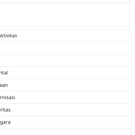
tivitas
ntal
taan
rnisasi
ritas
egara