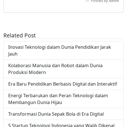
Posted by
Admin
Related Post
Inovasi Teknologi dalam Dunia Pendidikan Jarak
Jauh
Kolaborasi Manusia dan Robot dalam Dunia
Produksi Modern
Era Baru Pendidikan Berbasis Digital dan Interaktif
Energi Terbarukan dan Peran Teknologi dalam
Membangun Dunia Hijau
Transformasi Dunia Sepak Bola di Era Digital
5 Startup Teknologi Indonesia yang Wajib Dikenal