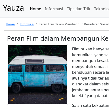
Yauza
Home
Informasi
Tips dan Trik
Teknolo
Home
Informasi
Peran Film dalam Membangun Kesadaran Sosial
Peran Film dalam Membangun Kes
Film bukan hanya se
komunikasi yang s
membangun kesadara
menyentuh emosi, f
kehidupan secara le
awalnya tidak terla
diangkat dalam sebu
jembatan antara pe
kolektif yang dapa
Salah satu kekuata